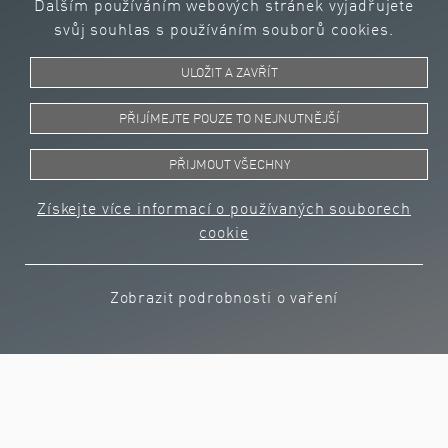
Dalším používáním webových stránek vyjadřujete
pracovní doby
svůj souhlas s používáním souborů cookies.
Mobilní práce
Zvláštní dny volna v souladu s kolektivní
ULOŽIT A ZAVŘÍT
smlouvou (narození dítěte, svatba,
stěhování atd.)
PŘIJÍMEJTE POUZE TO NEJNUTNĚJŠÍ
Péče o děti během letních prázdnin
Dobrá dostupnost veřejnou dopravou
PŘIJMOUT VŠECHNY
Bezplatné parkování
Získejte více informací o používaných souborech
cookie
Sociální výhody
Firemní sportování (cvičení pro zdravá
Zobrazit podrobnosti o vaření
záda, organizované běhání atd.)
Firemní kurzy angličtiny v malých
skupinách
Firemní výlety a akce (pracovní výlety,
společné grilování, vánoční večírky,
lyžařské zájezdy, dny zdraví, oslava výročí)
Podnikový lékař