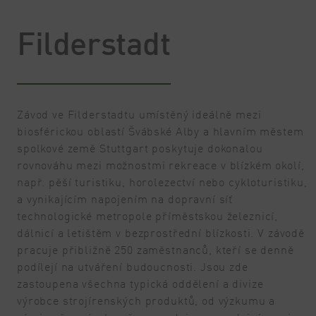
Filderstadt
Závod ve Filderstadtu umístěný ideálně mezi
biosférickou oblastí Švábské Alby a hlavním městem
spolkové země Stuttgart poskytuje dokonalou
rovnováhu mezi možnostmi rekreace v blízkém okolí,
např. pěší turistiku, horolezectví nebo cykloturistiku,
a vynikajícím napojením na dopravní síť
technologické metropole příměstskou železnicí,
dálnicí a letištěm v bezprostřední blízkosti. V závodě
pracuje přibližně 250 zaměstnanců, kteří se denně
podílejí na utváření budoucnosti. Jsou zde
zastoupena všechna typická oddělení a divize
výrobce strojírenských produktů, od výzkumu a