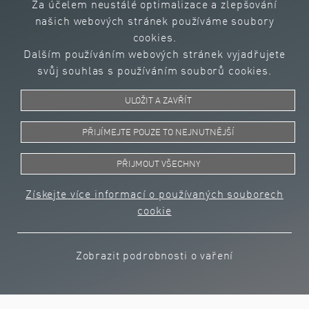
Za účelem neustálé optimalizace a zlepšování
Frankfurt am Main
našich webových stránek používáme soubory
Oslavany
cookies.
Southfield
Dalším používáním webových stránek vyjadřujete
Shanghai
svůj souhlas s používáním souborů cookies.
Silao
Pune
ULOŽIT A ZAVŘÍT
PŘIJÍMEJTE POUZE TO NEJNUTNĚJŠÍ
© 2023 SBS Ecoclean Group
PŘIJMOUT VŠECHNY
Získejte více informací o používaných souborech
Ochrana údajů
Všeobecné obchodní podmínky
cookie
Impresum
Mapa stránek
Zobrazit podrobnosti o vaření