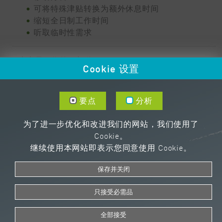
可将特殊津贴转换为额外休息时间
缩短全日制工作时间
听取临时性需求
这也是工作的一部分
Cookie 设置
郊游（帆船航行、长跑活动）
夏日庆典和圣诞聚会
要点
分析
企业养老金
公司医生
为了进一步优化和改进我们的网站，我们使用了
健康日
Cookie。
……
继续使用本网站即表示您同意使用 Cookie。
您的机会
保存并关闭
新挑战 - 新技术方法
只接受必需品
个人和职业发展机会
“从学徒到部门主管”
全部接受