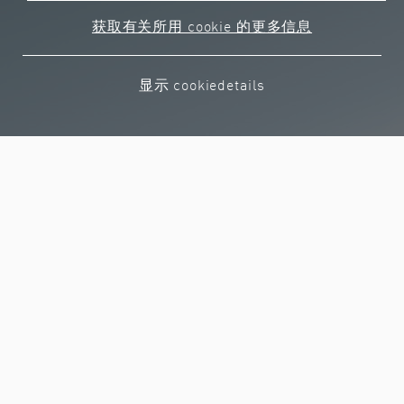
从工读大学生到专家
在其他国家工作
获取有关所用 cookie 的更多信息
员工与管理层直接交流
允许轮岗
显示 cookiedetails
其他须知
以团队和解决方案为导向开展工作
我们的平均在职年限：15 年
金属和电气行业集体协议；包括 5 笔特殊津贴
和绩效奖金
利润分配
社会福利预算
公司大楼内免费停车；公共交通 5 分钟可达
其他问题
返回概览