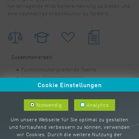
hervorragende Mitarbeitererfahrung zu bieten und
eine nachhaltige Arbeitskultur zu fördern.
Zusammenarbeit
Funktionsübergreifende Teams
Stabiles Managementteam
Cookie Einstellungen
Führungsteam geschult in Kommunikation
und Feedback
Notwendig
Analytics
Vielfalt
Um unsere Webseite für Sie optimal zu gestalten
Vielfältige Belegschaft – aus allen
und fortlaufend verbessern zu können, verwenden
Regionen Indiens
wir Cookies. Durch die weitere Nutzung der
Inklusiver und geschlechtergerechter