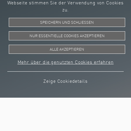
Webseite stimmen Sie der Verwendung von Cookies
Arbeitsplatz
zu.
Freundliche und einladende Kultur
SPEICHERN UND SCHLIESSEN
Technologie
NUR ESSENTIELLE COOKIES AKZEPTIEREN
Entwicklungsmöglichkeiten in neuen
Technologien und Märkten
ALLE AKZEPTIEREN
Weltweit ca. 800 Patente
Kontinuierliche Verbesserung von Prozess
Mehr über die genutzten Cookies erfahren
und Technologie
Zeige Cookiedetails
Sicherheit am Arbeitsplatz
Regelmäßige Sicherheitsschulungen
Regelmäßiges Know-how-Training
Ergonomische Arbeitsplätze
Unterstützung für persönliches Training
und Entwicklung