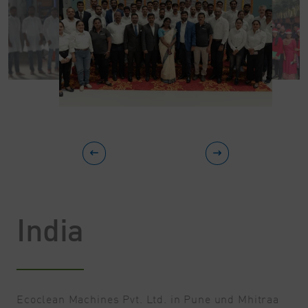
India
Ecoclean Machines Pvt. Ltd. in Pune und Mhitraa